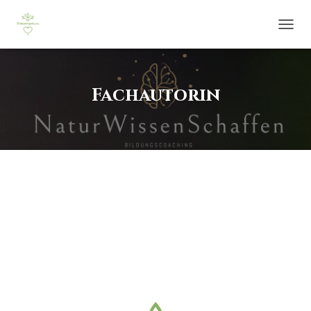
NAVIG
UMSCH
Fachautorin