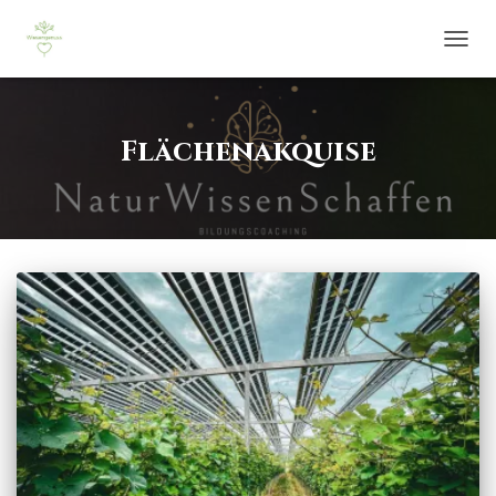
NAVIG
UMSCH
Flächenakquise