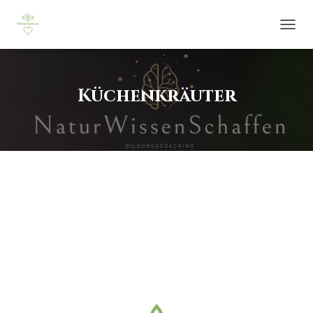
NAVIG
UMSCH
Küchenkräuter