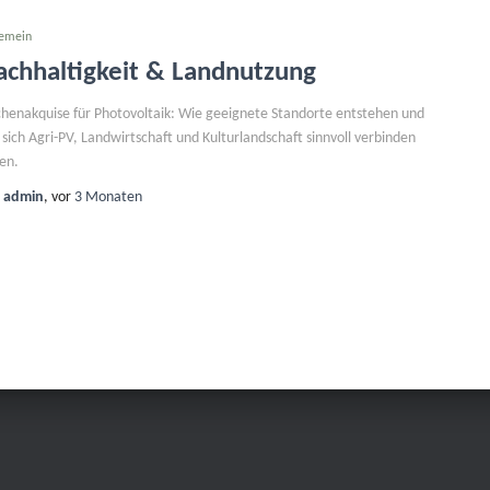
gemein
achhaltigkeit & Landnutzung
chenakquise für Photovoltaik: Wie geeignete Standorte entstehen und
 sich Agri-PV, Landwirtschaft und Kulturlandschaft sinnvoll verbinden
sen.
n
admin
, vor
3 Monaten