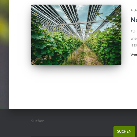
All
N
Flä
wie
las
Vo
Suchen
SUCHEN