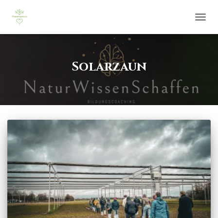
NAVIG
UMSCH
Solarzaun